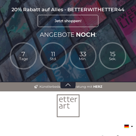
20% Rabatt auf Alles - BETTERWITHETTER44
Jetzt shoppen!
ANGEBOTE
NOCH
:
7
11
33
14
Tage
Std.
Min.
Sek.
Künstlerbedarf und Beratung mit
HERZ