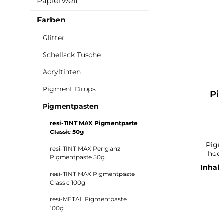
Papierwelt
Farben
Glitter
Schellack Tusche
Acryltinten
Pigment Drops
P
ve
Pigmentpasten
resi-TINT MAX Pigmentpaste
Classic 50g
Pig
resi-TINT MAX Perlglanz
hoc
Pigmentpaste 50g
Kunstwerk Die 
Inhal
den r
resi-TINT MAX Pigmentpaste
erzeug
Classic 100g
Zus
resi-METAL Pigmentpaste
Kons
100g
F