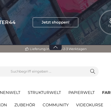
TTER44
Jetzt shoppen!
T
Lieferung innerhalb 2-3 Werktagen
NENWELT
STRUKTURWELT
PAPIERWELT
FAR
KON
ZUBEHÖR
COMMUNITY
VIDEOKURSE