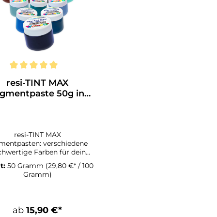
resi-TINT MAX
igmentpaste 50g in
rschiedenen Farben
resi-TINT MAX
mentpasten: verschiedene
hwertige Farben für dein
Zellen, die du mit
t:
50 Gramm
(29,80 €* / 100
esi-TINT MAX Pigmentpasten
Gramm)
en kannst, sind faszinierend.
Mit ihrer chemischen
ammensetzung und ihrer
istenz sorgen sie für satte
ab
15,90 €*
arbeffekte und eine gute