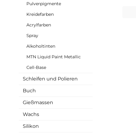
Ver
Pulverpigmente
deine
bieten
Kreidefarben
für di
Acrylfarben
di
einzi
Spray
d
verwenden. Ve
Alkoholtinten
Obe
d
MTN Liquid Paint Metallic
Zell
Beson
Cell-Base
Pigmentp
Schleifen und Polieren
Buch
Aus
Geri
hohe Ko
Gießmassen
mit 
Wachs
Silikon