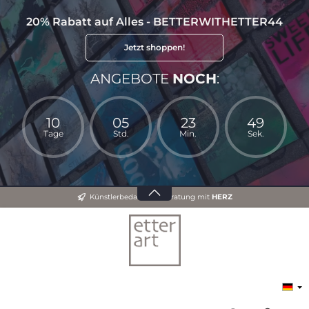
20% Rabatt auf Alles - BETTERWITHETTER44
Jetzt shoppen!
ANGEBOTE
NOCH
:
10
05
23
48
Tage
Std.
Min.
Sek.
Künstlerbedarf und Beratung mit
HERZ