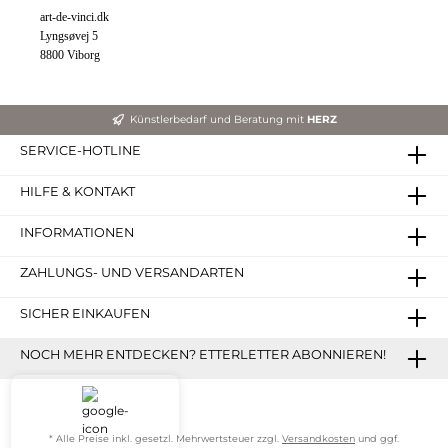
art-de-vinci.dk
Lyngsøvej 5
8800 Viborg
Künstlerbedarf und Beratung mit
HERZ
SERVICE-HOTLINE
HILFE & KONTAKT
INFORMATIONEN
ZAHLUNGS- UND VERSANDARTEN
SICHER EINKAUFEN
NOCH MEHR ENTDECKEN? ETTERLETTER ABONNIEREN!
* Alle Preise inkl. gesetzl. Mehrwertsteuer zzgl.
Versandkosten
und ggf.