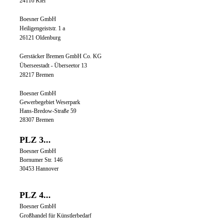
24116 Kiel
Boesner GmbH
Heiligengeiststr. 1 a
26121 Oldenburg
Gerstäcker Bremen GmbH Co. KG
Überseestadt - Überseetor 13
28217 Bremen
Boesner GmbH
Gewerbegebiet Weserpark
Hans-Bredow-Straße 59
28307 Bremen
PLZ 3...
Boesner GmbH
Bornumer Str. 146
30453 Hannover
PLZ 4...
Boesner GmbH
Großhandel für Künstlerbedarf