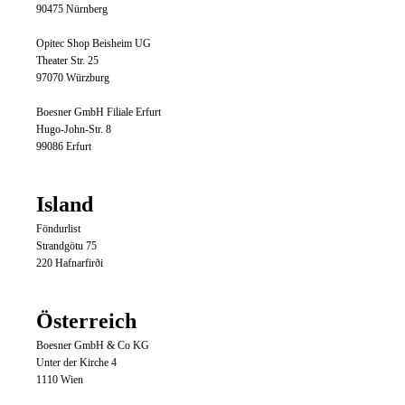
90475 Nürnberg
Opitec Shop Beisheim UG
Theater Str. 25
97070 Würzburg
Boesner GmbH Filiale Erfurt
Hugo-John-Str.
8
99086 Erfurt
Island
Föndurlist
Strandgötu 75
220 Hafnarfirði
Österreich
Boesner GmbH & Co KG
Unter der Kirche 4
1110 Wien