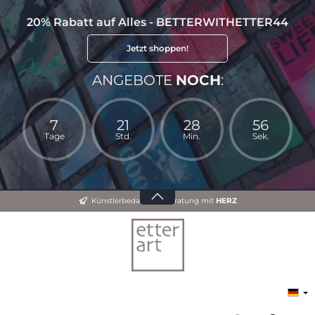
20% Rabatt auf Alles - BETTERWITHETTER44
Jetzt shoppen!
ANGEBOTE
NOCH
:
7
21
28
55
Tage
Std.
Min.
Sek.
Künstlerbedarf und Beratung mit
HERZ