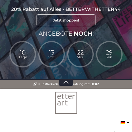
20% Rabatt auf Alles - BETTERWITHETTER44
Jetzt shoppen!
ANGEBOTE
NOCH
:
10
13
22
28
Tage
Std.
Min.
Sek.
Künstlerbedarf und Beratung mit
HERZ