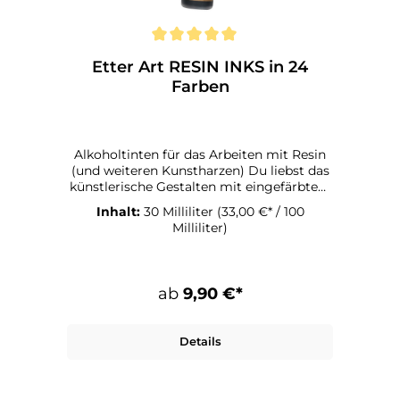
Etter Art RESIN INKS in 24
Farben
Alkoholtinten für das Arbeiten mit Resin
(und weiteren Kunstharzen) Du liebst das
künstlerische Gestalten mit eingefärbtem
Resin? Dann wirst du unsere Etter
Inhalt:
30 Milliliter
(33,00 €* / 100
Art RESIN INKS ebenfalls lieben. Warum?
Milliliter)
Das verraten wir dir gern: Sie wurden
speziell zum Färben von Kunstharzen
entwickelt. Und das in jeder Hinsicht,
technisch wie optisch. Du kannst Resin
ab
9,90 €*
mit unseren RESIN INKS intensiv
einfärben – denn der Gehalt an
Farbstoffen ist hoch, ungefähr fünfmal so
Details
hoch wie bei den Etter Art ALCOHOL
INKS. Du kannst das eingefärbte Resin
präziser verarbeiten – denn die
Fließeigenschaften dieser Alkohltinten