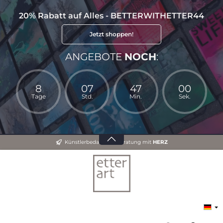
20% Rabatt auf Alles - BETTERWITHETTER44
Jetzt shoppen!
ANGEBOTE
NOCH
:
8
07
46
59
Tage
Std.
Min.
Sek.
Künstlerbedarf und Beratung mit
HERZ