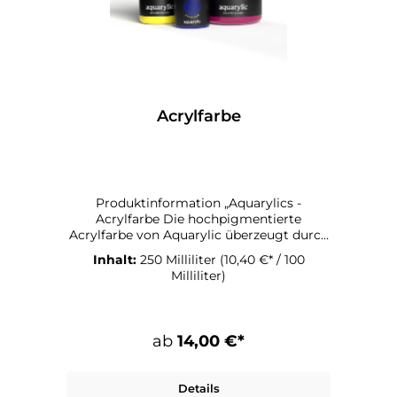
Acrylfarbe
Produktinformation „Aquarylics -
Acrylfarbe Die hochpigmentierte
Acrylfarbe von Aquarylic überzeugt durch
ihre cremige Konsistenz und ihre
Inhalt:
250 Milliliter
(10,40 €* / 100
Künstlerqualität auf Basis von
Milliliter)
hochwertigem Reinacrylat. Sie lässt sich
leicht verarbeiten – ganz ohne Rissbildung
– und ist vielseitig kombinierbar mit
unterschiedlichen Medien und Materialien.
ab
14,00 €*
Anwendungsmöglichkeiten der
Aquarylics Acrylfarbe Die Acrylfarbe
eignet sich für verschiedenste
Details
Untergründe und Techniken: verwendbar