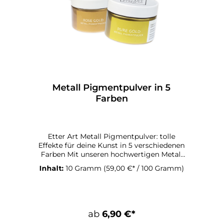
Metall Pigmentpulver in 5
Farben
Etter Art Metall Pigmentpulver: tolle
Effekte für deine Kunst in 5 verschiedenen
Farben Mit unseren hochwertigen Metall
Pigmentpulvern zauberst du im Resin
Inhalt:
10 Gramm
(59,00 €* / 100 Gramm)
tolle optische Effekte auf deinem
Kunstwerk. Die feinpulvrige Form bietet
dir verschiedene
Anwendungsmöglichkeiten, das Pigment
auf dein Kunstwerk zu bringen. Verziere
ab
6,90 €*
damit deine Oberfläche oder mische sie