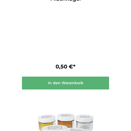
Farbtöne bestens geeignet zur
Herstellung von Spachtelmassen (z.B. mit
Graumehl) als Grundierung vielseitig
einsetzbar saugende Eigenschaften
ermöglichen das Gestalten von Texturen
und Rissen erzeugt in der Lasurtechnik
besonders schöne, pudrige Effekte Mehr
Informationen
0,50 €*
In den Warenkorb