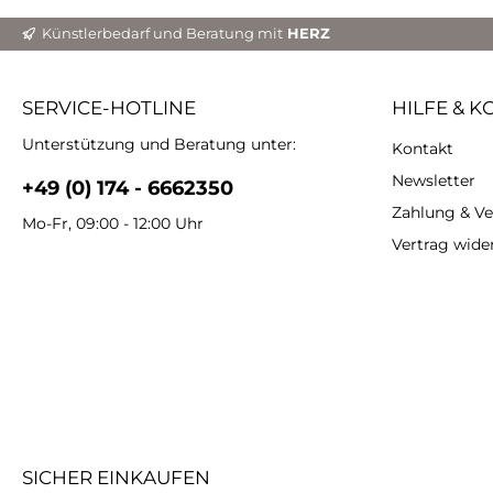
begl
Zellen
Künstlerbedarf und Beratung mit
HERZ
veränd
nicht
auch
SERVICE-HOTLINE
HILFE & K
Anwendu
vermischen
Unterstützung und Beratung unter:
Kontakt
H
MAST
Newsletter
+49 (0) 174 - 6662350
Volume
Kompo
Zahlung & V
Mo-Fr, 09:00 - 12:00 Uhr
Mischbecher.
Vertrag wide
Mis
ein
langs
5 Mi
den 
Schrit
und 
Zeit,
Nun k
und
Schr
SICHER EINKAUFEN
BLA