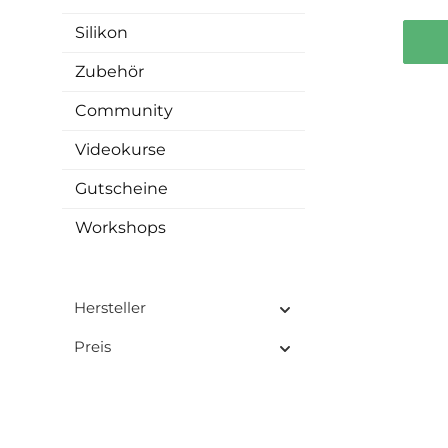
u
ange
Silikon
ist, d
dem 
Zubehör
ver
ind
Community
Farbv
Videokurse
Kuns
Gutscheine
Anwe
BLAST Resi-BLAST ist spe
d
Workshops
entw
Re
ver
Dein
Hersteller
Farb
Beso
Preis
M
beson
Ku
ents
tr
Entste