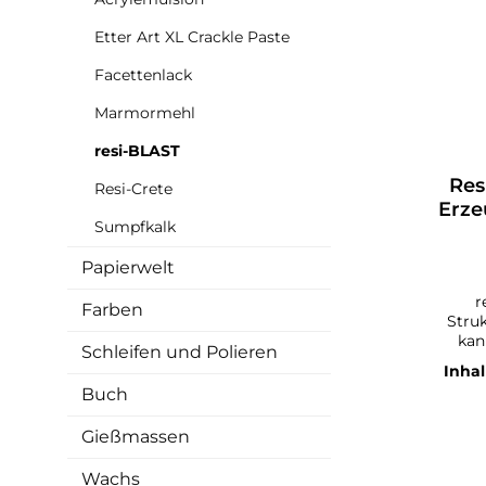
Etter Art XL Crackle Paste
Facettenlack
Marmormehl
resi-BLAST
Res
Resi-Crete
Erze
Sumpfkalk
Papierwelt
r
Farben
Struktur
kan
Schleifen und Polieren
Stru
Inhal
dei
Buch
Spann
Gießmassen
resi
unf
Kunst. Resi-BLAST
Wachs