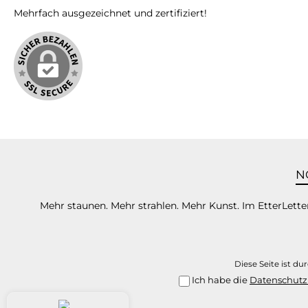
getro
Mehrfach ausgezeichnet und zertifiziert!
dass
veränd
vo
entsta
auf de
die F
auf den
kann
beein
mit ei
Daz
Bewe
N
verg
Mehr staunen. Mehr strahlen. Mehr Kunst. Im EtterLetter
Auf das
Beis
w
v
Diese Seite ist d
Kompo
Ich habe die
Datenschut
Mischbecher.
Mis