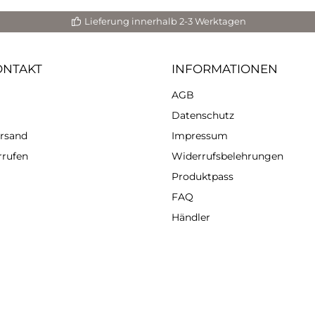
eiten. Zusätzlich können die
 nachträglich bearbeitet und
Lieferung innerhalb 2-3 Werktagen
ert werden. Die Effekte sind
 nur sichtbar sondern können
 haptisch ertastet werden.
ONTAKT
INFORMATIONEN
ng resi-BLAST Mit Resin
 Schritt 1: Harz und
AGB
ärter, zum Beispiel von
ERCAST 1-2-1, werden nach
Datenschutz
n vermischt. Gib die beiden
nenten in einen geeigneten
ersand
Impressum
 Schritt 2: Rühre die
rrufen
Widerrufsbelehrungen
abgemessene Menge im
chbecher um. Nutze dafür
Produktpass
en Kunststoffspatel. Rühre
FAQ
am und sorgfältig um, für 3–
nuten; auch am Boden und
Händler
Rändern des Mischbechers.
t 3: Deine Mischung ist fertig
du hast jetzt 25–30 Minuten
 um das Resin zu verarbeiten.
annst du das Resin einfärben
 resi-BLAST hinzu tropfen.
itt 4: Nachdem du das resi-
ST in deine Farbmischung