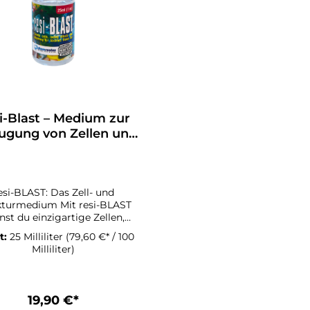
i-Blast – Medium zur
ugung von Zellen und
Strukturen
esi-BLAST: Das Zell- und
medium Mit resi-BLAST
nst du einzigartige Zellen,
kturen und Farbverläufe auf
t:
25 Milliliter
(79,60 €* / 100
nem Kunstwerk erschaffen.
Milliliter)
Mithilfe des
ungsverhältnisses zwischen
-BLAST und Resin entstehen
assbare Effekte auf deiner
19,90 €*
 kann in den