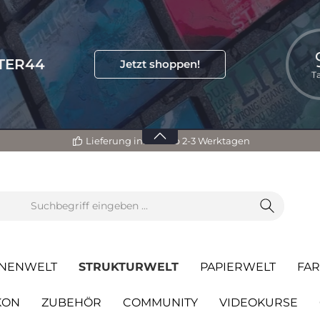
TTER44
Jetzt shoppen!
T
Lieferung innerhalb 2-3 Werktagen
NENWELT
STRUKTURWELT
PAPIERWELT
FA
KON
ZUBEHÖR
COMMUNITY
VIDEOKURSE