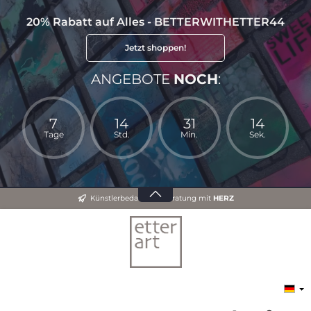
20% Rabatt auf Alles - BETTERWITHETTER44
Jetzt shoppen!
ANGEBOTE
NOCH
:
7
14
31
14
Tage
Std.
Min.
Sek.
Künstlerbedarf und Beratung mit
HERZ