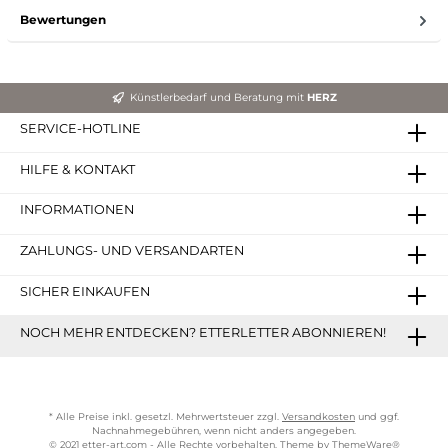
Bewertungen
Künstlerbedarf und Beratung mit
HERZ
SERVICE-HOTLINE
HILFE & KONTAKT
INFORMATIONEN
ZAHLUNGS- UND VERSANDARTEN
SICHER EINKAUFEN
NOCH MEHR ENTDECKEN? ETTERLETTER ABONNIEREN!
* Alle Preise inkl. gesetzl. Mehrwertsteuer zzgl.
Versandkosten
und ggf.
Nachnahmegebühren, wenn nicht anders angegeben.
© 2021 etter-art.com - Alle Rechte vorbehalten. Theme by
ThemeWare®